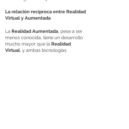
La relación recíproca entre Realidad 
Virtual y Aumentada
La 
Realidad Aumentada
, pese a ser 
menos conocida, tiene un desarrollo 
mucho mayor que la 
Realidad 
Virtual
, y ambas tecnologías 
alcanzarán una cifra cercana a los 35 
mil millones de dólares para 2025, 
según distintas fuentes. Existe una 
correspondencia entre ambos 
métodos, que al aplicarse en 
conjunto, pueden ofrecer una 
experiencia aún más inmersiva para 
los usuarios.
El uso de estas tecnologías causarán 
un impacto incluso mayor en los 
próximos años, transformando la 