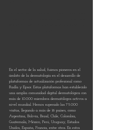
arte y el diseño.
Dentro de los trabajos que hemos encarado desde
la agencia, nos hemos destacado en el desarrollo,
gestión e implementación de diversos proyectos
de formación y capacitación.
En el sector de la salud, fuimos pioneros en el
ámbito de la dermatología en el desarrollo de
plataformas de actualización profesional como
Radla y Epsor. Estas plataformas han establecido
una amplia comunidad digital dermatológica con
más de 10.000 miembros dermatólogos activos a
nivel mundial. Hemos superado las 75.000
visitas, llegando a más de 16 países, como
Argentina, Bolivia, Brasil, Chile, Colombia,
Guatemala, México, Perú, Uruguay, Estados
Unidos, España, Francia, entre otros. En estos