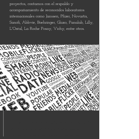
proyectos, contamos con el respaldo y
acompañamiento de reconocidos laboratorios
internacionales como Janssen, Pfizer, Novartis,
Sanofi, Abbvie, Boehringer, Glaxo, Panalab, Lilly,
L'Oréal, La Roche Posay, Vichy, entre otros.
En el sector creciente de la “silver economy”, JTV
fue un programa de televisión dedicado a
acompañar y defender los derechos de los