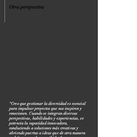
Otra perspectiva
La perspectiva única y extraordinaria de mi
hijo autista fue el motor e inspiración para
diplomarme en autismo y crear mi segunda
empresa,
Be Xtraordinary
,
una compañía
liderada por familiares y personas dentro del
espectro, dedicada a visibilizar y empoderar,
a través de la comunicación y el desarrollo de
un ecosistema digital, las habilidades y
talentos de las personas neurodivergentes en
el contexto de la transformación digital.
"Creo que gestionar la diversidad es esencial
para impulsar proyectos que nos inspiren y
emocionen. Cuando se integran diversas
perspectivas, habilidades y experiencias, se
potencia la capacidad innovadora,
conduciendo a soluciones más creativas y
abriendo puertas a ideas que de otra manera