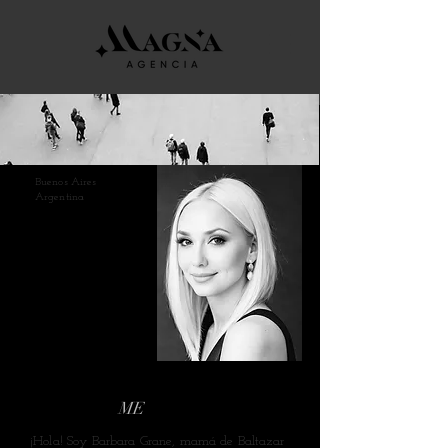
Buenos Aires
Argentina
Barbara Grane
FOUNDER & CEO
MAGNA AGENCIA
about
ME
¡Hola! Soy Barbara Grane, mamá de Baltazar