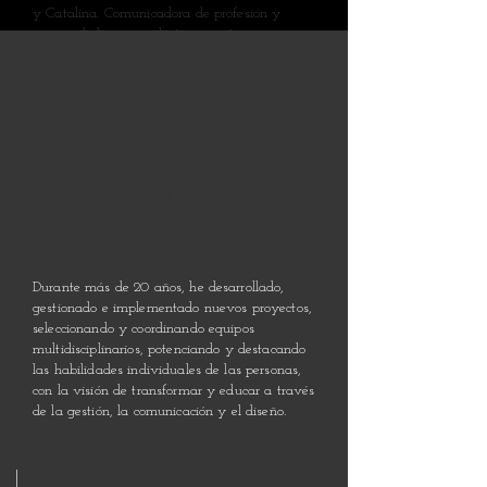
y Catalina. Comunicadora de profesión y
emprendedora en industrias creativas y
tecnológicas. Toda mi vida ha estado
marcada por la comunicación, la creatividad y
el diseño, y esa pasión me llevó a crear mi
primera empresa,
MAGNA
, una industria
creativa especializada en estrategias de
comunicación disruptivas, creación de
contenido multiplataforma, producción y
realización audiovisual.
Durante más de 20 años, he desarrollado,
gestionado e implementado nuevos proyectos,
seleccionando y coordinando equipos
multidisciplinarios, potenciando y destacando
las habilidades individuales de las personas,
con la visión de transformar y educar a través
de la gestión, la comunicación y el diseño.