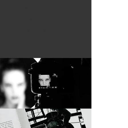
adultos mayores, emitido por América TV y
A24. Ganador del Martín Fierro Digital 2019
como "Mejor Producción de Contenido de
Servicios”; declarado de "Interés" por la
Honorable Cámara de Diputados de la Nación y
distinguido por su compromiso con el "Escudo de
Legislatura de la Ciudad de Buenos Aires,
Argentina“.