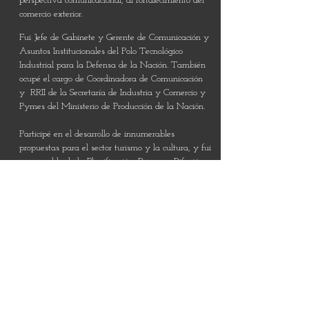
perspectiva comunicacional, al fortalecimiento del
comercio exterior.
Fui Jefe de Gabinete y Gerente de Comunicación y
Asuntos Institucionales del Polo Tecnológico
Industrial para la Defensa de la Nación. También
ocupé el cargo de Coordinadora de Comunicación
y RRII de la Secretaría de Industria y Comercio y
Pymes del Ministerio de Producción de la Nación.
Participé en el desarrollo de innumerables
propuestas para el sector turismo y la cultura, y fui
responsable de la Planificación, Prensa y Difusión
de programas de capacitación a nivel
federal para el fomento de la Pequeña y Mediana
Empresa y el Desarrollo Regional del Ministerio de
Economía de la Nación.
Recientemente me certifiqué en “Achieving
Innovation through Inspiration” en Stanford School
of Engineering, para seguir profundizando sobre el
valor del pensamiento divergente y las fuentes
inesperadas de inspiración, para potenciar la