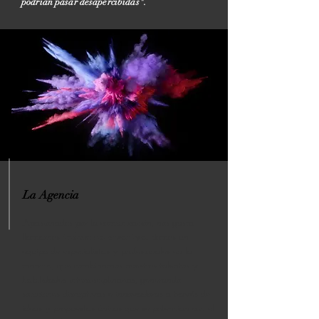
podrían pasar desapercibidas".
La Agencia
Apasionados por la comunicación, nos gusta
llamarnos
industria creativa.
Somos un
equipo de especialistas y profesionales en la
materia, que combinamos nuestros talentos y
habilidades interdisciplinarias, generando
soluciones disruptivas e innovadoras a través de
ideas y propuestas únicas que se potencian con el